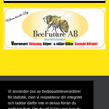
Vi använder oss av tredjepartsleverantörer
för statistik, men vi respekterar din integritet
och laddar därför inte in dessa förrän du
godkänt dem. Om du vill hjälpa oss kan du